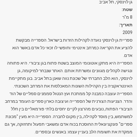
גן לוינסקי, תל אביב
שטח:
8 מ"ר
תאריך:
2009
ספריית גן לוינסקי נועדה לקהילות הזרות בישראל. הספרייה מבקשת
להציע את הקריאה כמרחב אינטימי וחופשי לו זכאי כל אדם באשר הוא
אדם.
הספרייה היא מתקן אוטונומי המוצב בשטח פתוח בגן ציבורי. היא פתוחה
ונגישה לקהלים מגוונים ומשרתת אותם. האתר שנבחר למיקומה, גן
לוינסקי, הוא הלב החברתי של שכונת נווה שאנן בתל אביב. בגן מתקיימת
האינטראקציה בין הקהילות השונות המאכלסות את המרחב השכונתי.
הספרייה עוצבה כמבנה קל ממתכת ועץ הנטול סממנים סמליים של הוד
והדר. הצניעות הצורנית של הספרייה ועיצובה כארון ספרים העומד במרחב
הציבורי הפתוח, נובעים מהרצון לקיים יחסים בלתי פורמאליים בין חלל
למשתמש, בין מוסד לקהילה, בין מקום לחברה. הספרייה היא מעין "מכונת
ספרים" פונקציונאלית החוסכת בכוח אדם ומשאבי תפעול ותחזוקה, אך גם
ממקדת את תשומת הלב בעניין עצמו: באנשים ובספרים.