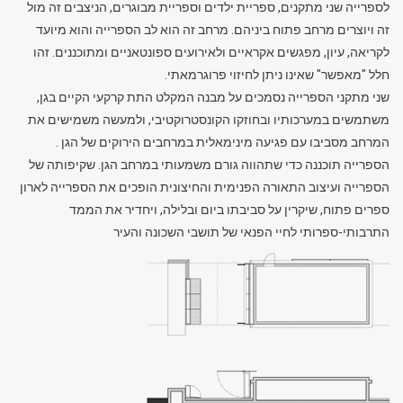
לספרייה שני מתקנים, ספריית ילדים וספריית מבוגרים, הניצבים זה מול
זה ויוצרים מרחב פתוח ביניהם. מרחב זה הוא לב הספרייה והוא מיועד
לקריאה, עיון, מפגשים אקראיים ולאירועים ספונטאניים ומתוכננים. זהו
חלל "מאפשר" שאינו ניתן לחיזוי פרוגרמאתי.
שני מתקני הספרייה נסמכים על מבנה המקלט התת קרקעי הקיים בגן,
משתמשים במערכותיו ובחוזקו הקונסטרוקטיבי, ולמעשה משמישים את
המרחב מסביבו עם פגיעה מינימאלית במרחבים הירוקים של הגן .
הספרייה תוכננה כדי שתהווה גורם משמעותי במרחב הגן. שקיפותה של
הספרייה ועיצוב התאורה הפנימית והחיצונית הופכים את הספרייה לארון
ספרים פתוח, שיקרין על סביבתו ביום ובלילה, ויחדיר את הממד
התרבותי-ספרותי לחיי הפנאי של תושבי השכונה והעיר